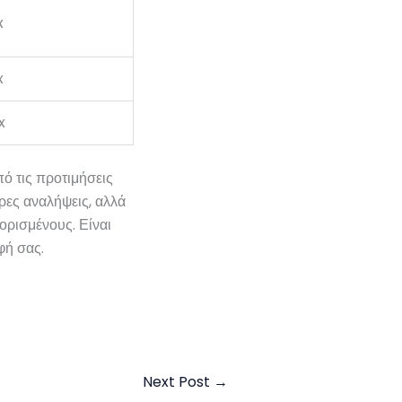
x
x
x
ό τις προτιμήσεις
ρες αναλήψεις, αλλά
 ορισμένους. Είναι
φή σας.
Next Post
→