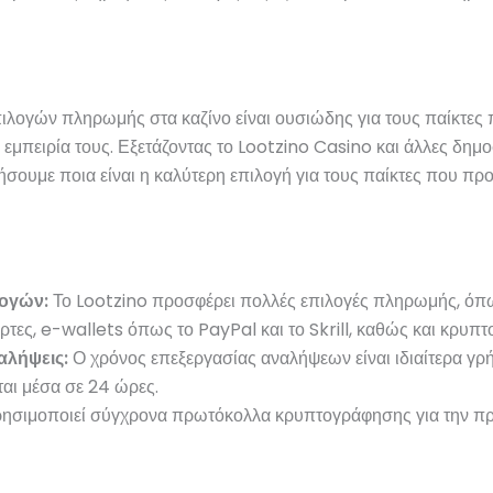
ιλογών πληρωμής στα καζίνο είναι ουσιώδης για τους παίκτες
εμπειρία τους. Εξετάζοντας το Lootzino Casino και άλλες δημο
ουμε ποια είναι η καλύτερη επιλογή για τους παίκτες που προτ
λογών:
Το Lootzino προσφέρει πολλές επιλογές πληρωμής, όπω
ρτες, e-wallets όπως το PayPal και το Skrill, καθώς και κρυπτ
αλήψεις:
Ο χρόνος επεξεργασίας αναλήψεων είναι ιδιαίτερα γρή
αι μέσα σε 24 ώρες.
ησιμοποιεί σύγχρονα πρωτόκολλα κρυπτογράφησης για την π