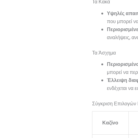
Τα Κακά
Υψηλές απαιτ
που μπορεί να
Περιορισμέν
αναλήψεις, αν
Τα Άσχημα
Περιορισμένα
μπορεί να περ
Έλλειψη διαφ
ενδέχεται να 
Σύγκριση Επιλογών
Καζίνο