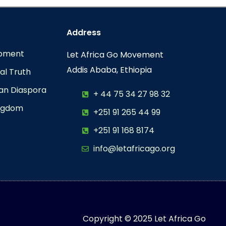
Address
opment
Let Africa Go Movement
Addis Ababa, Ethiopia
al Truth
can Diaspora
+ 44 75 34 27 98 32
ingdom
+251 91 265 44 99
+251 91 168 8174
info@letafricago.org
Copyright © 2025 Let Africa Go