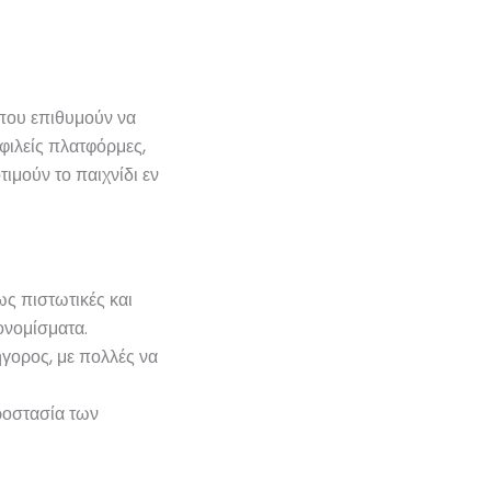
 που επιθυμούν να
φιλείς πλατφόρμες,
ιμούν το παιχνίδι εν
ς πιστωτικές και
ονομίσματα.
γορος, με πολλές να
ροστασία των