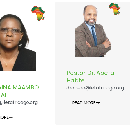
Pastor Dr. Abera
Habte
EGINA MAAMBO
drabera@letafricago.org
AI
@letafricago.org
READ MORE
MORE