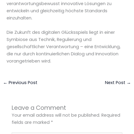
verantwortungsbewusst innovative Lösungen zu
entwickeln und gleichzeitig höchste Standards
einzuhalten.
Die Zukunft des digitalen Glücksspiels liegt in einer
Symbiose aus Technik, Regulierung und
gesellschaftlicher Verantwortung – eine Entwicklung,
die nur durch kontinuierlichen Dialog und Innovation
vorangetrieben wird.
←
Previous Post
Next Post
→
Leave a Comment
Your email address will not be published.
Required
fields are marked
*