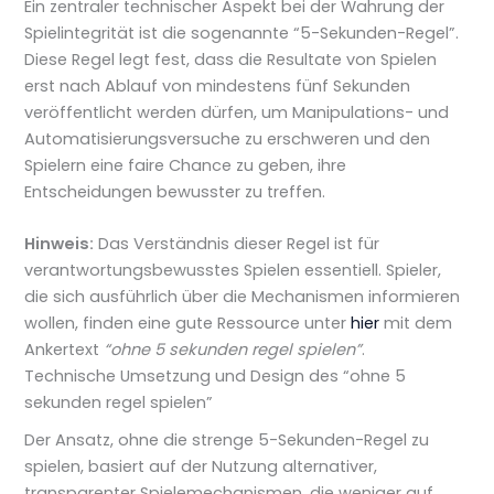
Ein zentraler technischer Aspekt bei der Wahrung der
Spielintegrität ist die sogenannte
“5-Sekunden-Regel”
.
Diese Regel legt fest, dass die Resultate von Spielen
erst nach Ablauf von mindestens fünf Sekunden
veröffentlicht werden dürfen, um Manipulations- und
Automatisierungsversuche zu erschweren und den
Spielern eine faire Chance zu geben, ihre
Entscheidungen bewusster zu treffen.
Hinweis:
Das Verständnis dieser Regel ist für
verantwortungsbewusstes Spielen essentiell. Spieler,
die sich ausführlich über die Mechanismen informieren
wollen, finden eine gute Ressource unter
hier
mit dem
Ankertext
“ohne 5 sekunden regel spielen”
.
Technische Umsetzung und Design des “ohne 5
sekunden regel spielen”
Der Ansatz, ohne die strenge 5-Sekunden-Regel zu
spielen, basiert auf der Nutzung alternativer,
transparenter Spielemechanismen, die weniger auf