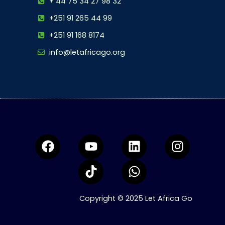
+ 44 75 34 27 98 32
+251 91 265 44 99
+251 91 168 8174
info@letafricago.org
F
Y
T
L
W
I
a
o
i
i
h
n
c
u
k
n
a
s
e
t
t
k
t
t
b
u
o
e
s
a
Copyright © 2025 Let Africa Go
o
b
k
d
a
g
o
e
i
p
r