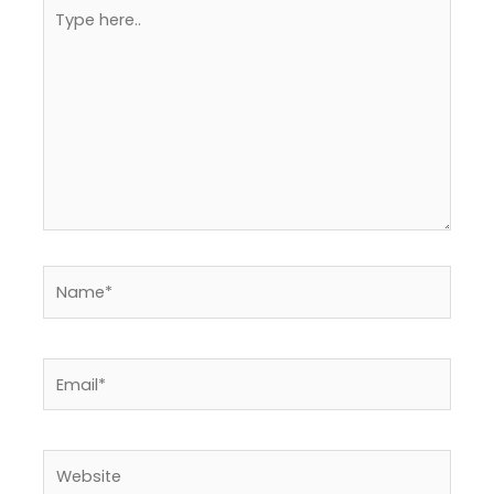
Type
here..
Name*
Email*
Website