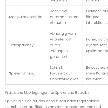
Sekunden
möglich
Höher, bei
Geringer, du
Manipulationsrisiko
automatisierten
längere
Abläufen
Interaktion
Abhängig vom
Anbieter, oft
Höher, durc
Transparency
durch
dynamische
Prüfungen
Spielmodell
garantiert
Schnell,
Bewusster, m
Spielerfahrung
fokusiert auf
mehr Kontro
Geschwindigkeit
Reflexion
Praktische Überlegungen für Spieler und Betreiber
Spieler, die sich für das ohne 5 sekunden regel spielen
entscheiden, profitieren von einer transparenteren und