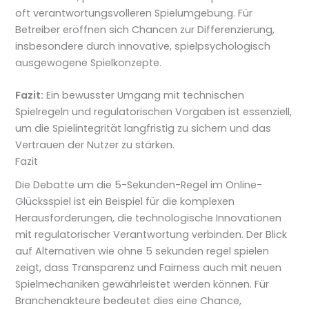
oft verantwortungsvolleren Spielumgebung. Für
Betreiber eröffnen sich Chancen zur Differenzierung,
insbesondere durch innovative, spielpsychologisch
ausgewogene Spielkonzepte.
Fazit:
Ein bewusster Umgang mit technischen
Spielregeln und regulatorischen Vorgaben ist essenziell,
um die Spielintegrität langfristig zu sichern und das
Vertrauen der Nutzer zu stärken.
Fazit
Die Debatte um die 5-Sekunden-Regel im Online-
Glücksspiel ist ein Beispiel für die komplexen
Herausforderungen, die technologische Innovationen
mit regulatorischer Verantwortung verbinden. Der Blick
auf Alternativen wie ohne 5 sekunden regel spielen
zeigt, dass Transparenz und Fairness auch mit neuen
Spielmechaniken gewährleistet werden können. Für
Branchenakteure bedeutet dies eine Chance,