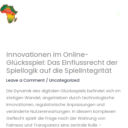
Skip
to
content
Innovationen im Online-
Glücksspiel: Das Einflussrecht der
Spiellogik auf die Spielintegrität
Leave a Comment
/
Uncategorized
Die Dynamik des digitalen Glücksspiels befindet sich im
stetigen Wandel, angetrieben durch technologische
Innovationen, regulatorische Anpassungen und
veränderte Nutzererwartungen. In diesem komplexen
Geflecht spielt die Frage nach der Wahrung von
Fairness und Transparenz eine zentrale Rolle –