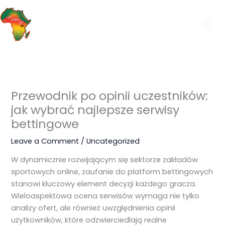
Skip
to
content
Przewodnik po opinii uczestników:
jak wybrać najlepsze serwisy
bettingowe
Leave a Comment
/
Uncategorized
W dynamicznie rozwijającym się sektorze zakładów
sportowych online, zaufanie do platform bettingowych
stanowi kluczowy element decyzji każdego gracza.
Wieloaspektowa ocena serwisów wymaga nie tylko
analizy ofert, ale również uwzględnienia opinii
użytkowników, które odzwierciedlają realne