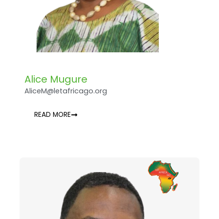
Alice Mugure
AliceM@letafricago.org
READ MORE