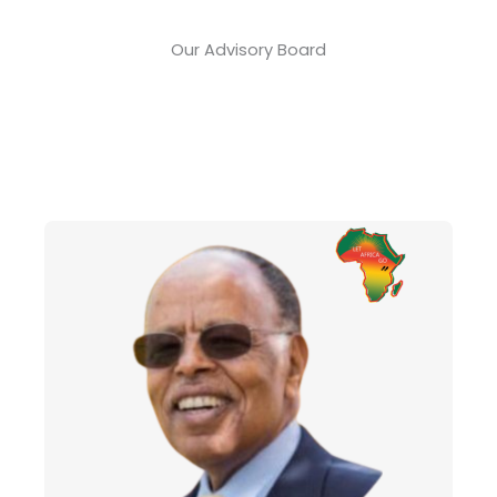
Our Advisory Board