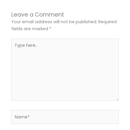
Leave a Comment
Your email address will not be published.
Required
fields are marked
*
Type
here..
Name*