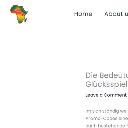
Skip
to
Home
About 
content
Die Bedeut
Glücksspiel
Leave a Comment
Im sich ständig we
Promo-Codes eine 
auch bestehende Nu