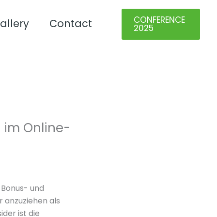
CONFERENCE
allery
Contact
2025
im Online-
 Bonus- und
 anzuziehen als
er ist die