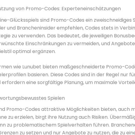
Nutzung von Promo-Codes: Experteneinschätzungen
line-Glücksspiels sind Promo-Codes ein zweischneidiges 
eler und Brancheninsider empfehlen, Codes stets in Verbi
egie zu verwenden. Das bedeutet, die jeweiligen Bonusb
rwünschte Einschränkungen zu vermeiden, und Angebote g
elstil optimal ergänzen.
tformen wie Lunubet bieten maßgeschneiderte Promo-Code
lerprofilen basieren. Diese Codes sind in der Regel nur f
 erfordern eine sorgfältige Planung, um maximale Vorteile
twortungsbewusstes Spielen
d Promo-Codes attraktive Möglichkeiten bieten, auch m
ne zu erzielen, birgt ihre Nutzung auch Risiken. Übermäß
n zu problematischem Spielverhalten führen. Branchen
 Grenzen zu setzen und nur Angebote zu nutzen, die zu ei