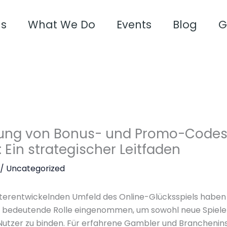
us
What We Do
Events
Blog
G
ung von Bonus- und Promo-Codes 
: Ein strategischer Leitfaden
/
Uncategorized
iterentwickelnden Umfeld des Online-Glücksspiels haben
bedeutende Rolle eingenommen, um sowohl neue Spieler
tzer zu binden. Für erfahrene Gambler und Brancheninsid