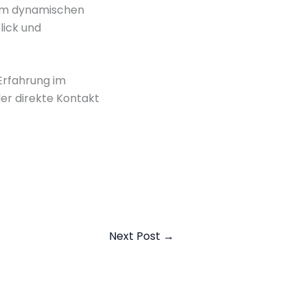
m im dynamischen
lick und
Erfahrung im
er direkte Kontakt
Next Post
→