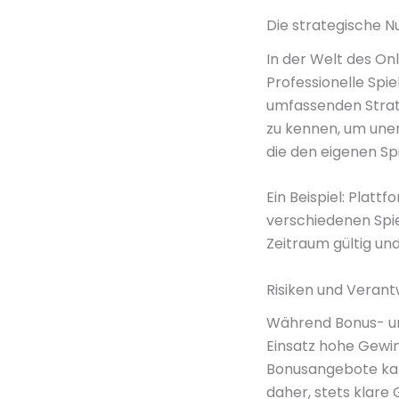
Die strategische 
In der Welt des On
Professionelle Spi
umfassenden Strat
zu kennen, um une
die den eigenen Spi
Ein Beispiel: Plat
verschiedenen Spie
Zeitraum gültig und
Risiken und Veran
Während Bonus- un
Einsatz hohe Gewin
Bonusangebote kan
daher, stets klare