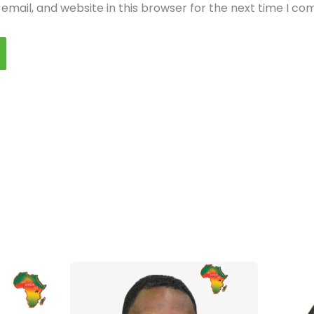
mail, and website in this browser for the next time I c