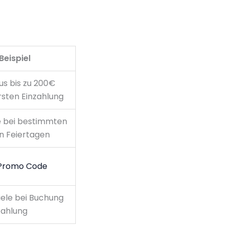
Beispiel
us bis zu 200€
rsten Einzahlung
le bei bestimmten
an Feiertagen
 Promo Code
iele bei Buchung
zahlung