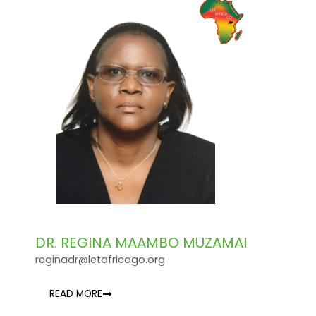
DR. REGINA MAAMBO MUZAMAI
reginadr@letafricago.org
READ MORE