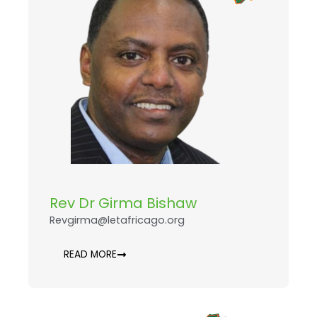
Rev Dr Girma Bishaw
Revgirma@letafricago.org
READ MORE