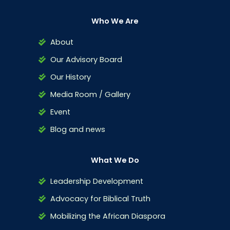
Who We Are
About
Our Advisory Board
Our History
Media Room / Gallery
Event
Blog and news
What We Do
Leadership Development
Advocacy for Biblical Truth
Mobilizing the African Diaspora