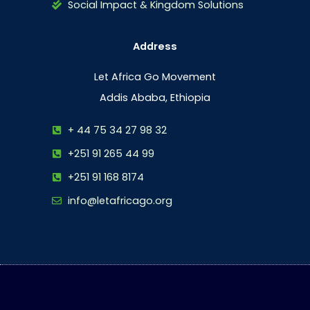
Social Impact & Kingdom Solutions
Address
Let Africa Go Movement
Addis Ababa, Ethiopia
+ 44 75 34 27 98 32
+251 91 265 44 99
+251 91 168 8174
info@letafricago.org