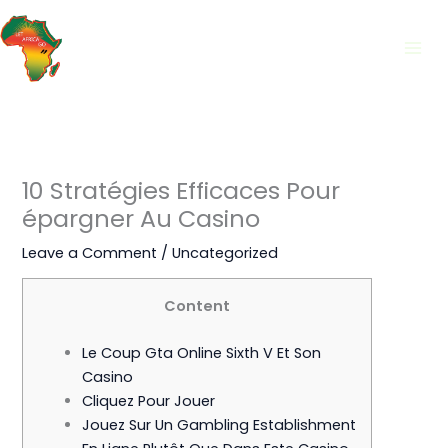
Skip
to
content
10 Stratégies Efficaces Pour
épargner Au Casino
Leave a Comment
/
Uncategorized
Content
Le Coup Gta Online Sixth V Et Son
Casino
Cliquez Pour Jouer
Jouez Sur Un Gambling Establishment