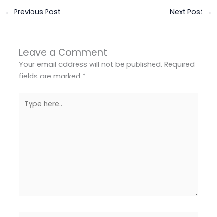
←
Previous Post
Next Post
→
Leave a Comment
Your email address will not be published.
Required
fields are marked
*
Type
here..