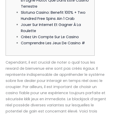
En Ligne Plutôt Que Dans Este Casino
Terrestre
Slotuna Casino: Benefit 100% + Two
Hundred Free Spins Ain 1 Crab
Jouer Sur Internet Et Gagner À La
Roulette
Créez Un Compte Sur Le Casino
Comprendre Les Jeux De Casino #
Cependant, il est crucial de noter o qual tous les
reward de bienvenue eine sont pas créés égaux. Il
représente indispensable de appréhender le système
sobre live dealer pour interagir en temps réel avec le
croupier. Par ailleurs, il est important de choisir un
casino fiable pour une expérience toujours parfaite et
sécurisée kklk jeux en immediate. Le blackjack d’argent
réel possède diverses variantes sur lesquelles le
potentiel de gain est concernant élevé. Voici trois