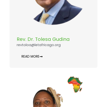
Rev. Dr. Tolesa Gudina
revtoloa@letafricago.org
READ MORE