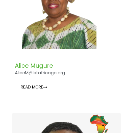
Alice Mugure
AliceM@letafricago.org
READ MORE