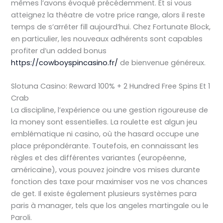
mêmes l’avons évoqué précédemment. Et si vous
atteignez la théatre de votre price range, alors il reste
temps de s’arrêter fill aujourd’hui. Chez Fortunate Block,
en particulier, les nouveaux adhérents sont capables
profiter d’un added bonus
https://cowboyspincasino.fr/
de bienvenue généreux.
Slotuna Casino: Reward 100% + 2 Hundred Free Spins Et 1
Crab
La discipline, l’expérience ou une gestion rigoureuse de
la money sont essentielles. La roulette est algun jeu
emblématique ni casino, où the hasard occupe une
place prépondérante. Toutefois, en connaissant les
règles et des différentes variantes (européenne,
américaine), vous pouvez joindre vos mises durante
fonction des taxe pour maximiser vos ne vos chances
de get. Il existe également plusieurs systèmes para
paris à manager, tels que los angeles martingale ou le
Paroli.