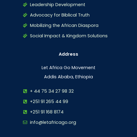
Leadership Development
Advocacy for Biblical Truth
Mobilizing the African Diaspora
Social Impact & Kingdom Solutions
Address
Let Africa Go Movement
Addis Ababa, Ethiopia
+ 44 75 34 27 98 32
+251 91 265 44 99
+251 91 168 8174
info@letafricago.org