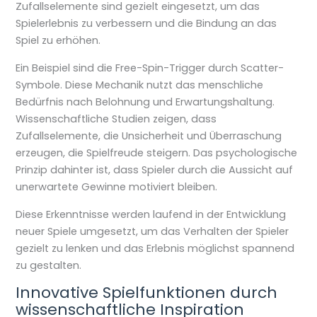
Zufallselemente sind gezielt eingesetzt, um das
Spielerlebnis zu verbessern und die Bindung an das
Spiel zu erhöhen.
Ein Beispiel sind die Free-Spin-Trigger durch Scatter-
Symbole. Diese Mechanik nutzt das menschliche
Bedürfnis nach Belohnung und Erwartungshaltung.
Wissenschaftliche Studien zeigen, dass
Zufallselemente, die Unsicherheit und Überraschung
erzeugen, die Spielfreude steigern. Das psychologische
Prinzip dahinter ist, dass Spieler durch die Aussicht auf
unerwartete Gewinne motiviert bleiben.
Diese Erkenntnisse werden laufend in der Entwicklung
neuer Spiele umgesetzt, um das Verhalten der Spieler
gezielt zu lenken und das Erlebnis möglichst spannend
zu gestalten.
Innovative Spielfunktionen durch
wissenschaftliche Inspiration