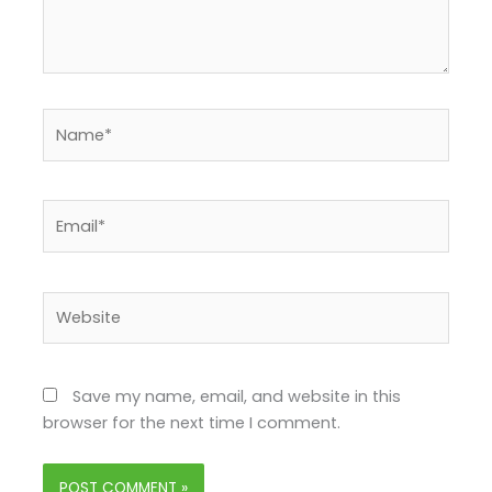
Name*
Email*
Website
Save my name, email, and website in this
browser for the next time I comment.