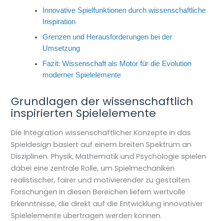
Innovative Spielfunktionen durch wissenschaftliche
Inspiration
Grenzen und Herausforderungen bei der
Umsetzung
Fazit: Wissenschaft als Motor für die Evolution
moderner Spielelemente
Grundlagen der wissenschaftlich
inspirierten Spielelemente
Die Integration wissenschaftlicher Konzepte in das
Spieldesign basiert auf einem breiten Spektrum an
Disziplinen. Physik, Mathematik und Psychologie spielen
dabei eine zentrale Rolle, um Spielmechaniken
realistischer, fairer und motivierender zu gestalten.
Forschungen in diesen Bereichen liefern wertvolle
Erkenntnisse, die direkt auf die Entwicklung innovativer
Spielelemente übertragen werden können.