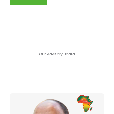
Our Advisory Board