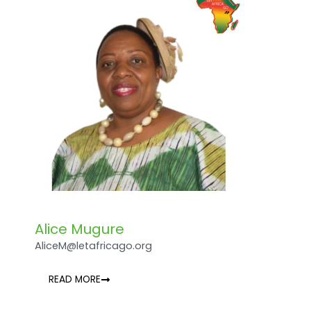
Alice Mugure
AliceM@letafricago.org
READ MORE