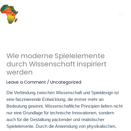
Skip
to
content
Wie moderne Spielelemente
durch Wissenschaft inspiriert
werden
Leave a Comment
/
Uncategorized
Die Verbindung zwischen Wissenschaft und Spieldesign ist
eine faszinierende Entwicklung, die immer mehr an
Bedeutung gewinnt. Wissenschaftliche Prinzipien liefern nicht
nur eine Grundlage für technische Innovationen, sondern
auch für die Gestaltung packender und realistischer
Spielelemente. Durch die Anwendung von physikalischen,