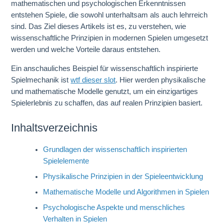
mathematischen und psychologischen Erkenntnissen
entstehen Spiele, die sowohl unterhaltsam als auch lehrreich
sind. Das Ziel dieses Artikels ist es, zu verstehen, wie
wissenschaftliche Prinzipien in modernen Spielen umgesetzt
werden und welche Vorteile daraus entstehen.
Ein anschauliches Beispiel für wissenschaftlich inspirierte
Spielmechanik ist
wtf dieser slot
. Hier werden physikalische
und mathematische Modelle genutzt, um ein einzigartiges
Spielerlebnis zu schaffen, das auf realen Prinzipien basiert.
Inhaltsverzeichnis
Grundlagen der wissenschaftlich inspirierten
Spielelemente
Physikalische Prinzipien in der Spieleentwicklung
Mathematische Modelle und Algorithmen in Spielen
Psychologische Aspekte und menschliches
Verhalten in Spielen