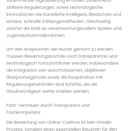
zunehmende Digitalisierung erfordert zunehmend
striktere Regulierungen, sowie technologische
Innovationen wie Künstliche Intelligenz, Blockchain und
sichere, schnelle Zahlungsmethoden. Gleichzeitig
wächst die Kritik an verantwortungsvollem Spielen und
Jugendschutzmaßnahmen.
Um den Ansprüchen der Nutzer gerecht zu werden,
müssen Bewertungsportale noch transparenter und
technologisch fortschrittlicher werden. Insbesondere
die Integration von automatisierten, objektiven
Überprüfungstools sowie die Kooperation mit
Regulierungsbehörden sind Schritte, die die
Glaubwürdigkeit weiter stärken werden.
Fazit: Vertrauen durch Transparenz und
Fachkompetenz
Die Bewertung von Online-Casinos ist kein trivialer
Prozess, sondern einen essenziellen Baustein für den