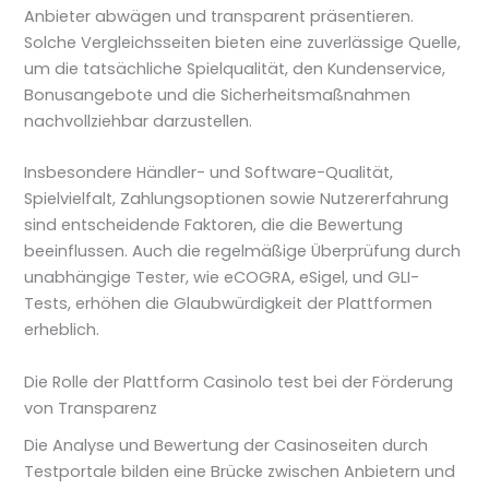
Anbieter abwägen und transparent präsentieren.
Solche Vergleichsseiten bieten eine zuverlässige Quelle,
um die tatsächliche Spielqualität, den Kundenservice,
Bonusangebote und die Sicherheitsmaßnahmen
nachvollziehbar darzustellen.
Insbesondere Händler- und Software-Qualität,
Spielvielfalt, Zahlungsoptionen sowie Nutzererfahrung
sind entscheidende Faktoren, die die Bewertung
beeinflussen. Auch die regelmäßige Überprüfung durch
unabhängige Tester, wie eCOGRA, eSigel, und GLI-
Tests, erhöhen die Glaubwürdigkeit der Plattformen
erheblich.
Die Rolle der Plattform Casinolo test bei der Förderung
von Transparenz
Die Analyse und Bewertung der Casinoseiten durch
Testportale bilden eine Brücke zwischen Anbietern und