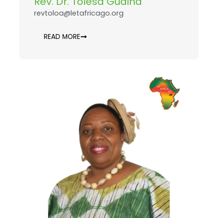
Rev. Dr. Tolesa Gudina
revtoloa@letafricago.org
READ MORE