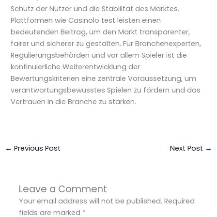
Schutz der Nutzer und die Stabilität des Marktes.
Plattformen wie Casinolo test leisten einen
bedeutenden Beitrag, um den Markt transparenter,
fairer und sicherer zu gestalten. Für Branchenexperten,
Regulierungsbehörden und vor allem Spieler ist die
kontinuierliche Weiterentwicklung der
Bewertungskriterien eine zentrale Voraussetzung, um
verantwortungsbewusstes Spielen zu fördern und das
Vertrauen in die Branche zu stärken.
←
Previous Post
Next Post
→
Leave a Comment
Your email address will not be published.
Required
fields are marked
*