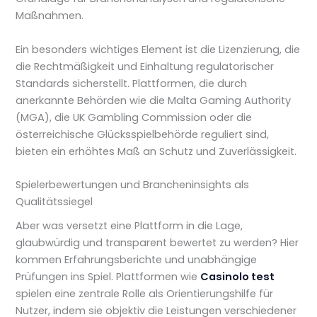
Maßnahmen.
Ein besonders wichtiges Element ist die Lizenzierung, die
die Rechtmäßigkeit und Einhaltung regulatorischer
Standards sicherstellt. Plattformen, die durch
anerkannte Behörden wie die Malta Gaming Authority
(MGA), die UK Gambling Commission oder die
österreichische Glücksspielbehörde reguliert sind,
bieten ein erhöhtes Maß an Schutz und Zuverlässigkeit.
Spielerbewertungen und Brancheninsights als
Qualitätssiegel
Aber was versetzt eine Plattform in die Lage,
glaubwürdig und transparent bewertet zu werden? Hier
kommen Erfahrungsberichte und unabhängige
Prüfungen ins Spiel. Plattformen wie
Casinolo test
spielen eine zentrale Rolle als Orientierungshilfe für
Nutzer, indem sie objektiv die Leistungen verschiedener