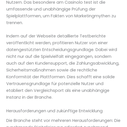
Nutzern. Das besondere am Casinolo test ist die
umfassende und unabhängige Prüfung der
Spielplattformen, um Fakten von Marketingmythen zu
trennen.
Indem auf der Webseite detaillierte Testberichte
veröffentlicht werden, profitieren Nutzer von einer
datengestützten Entscheidungsgrundlage. Dabei wird
nicht nur auf die Spielvielfalt eingegangen, sondern
auch auf den Kundensupport, die Zahlungsabwicklung,
Sicherheitsmaßnahmen sowie die rechtliche
Konformität der Plattformen. Dies schafft eine solide
Vertrauensgrundlage für potenzielle Nutzer und
etabliert den Vergleichsport als eine unabhängige
Instanz in der Branche.
Herausforderungen und zukünftige Entwicklung
Die Branche steht vor mehreren Herausforderungen: Die