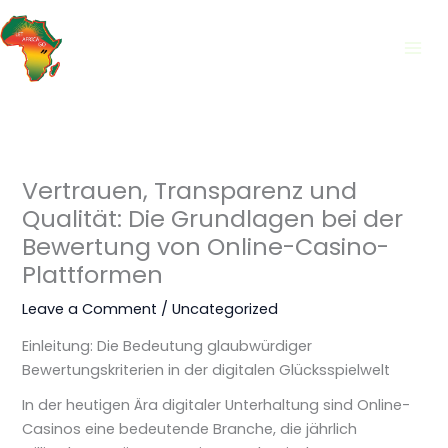
Skip
to
content
Vertrauen, Transparenz und
Qualität: Die Grundlagen bei der
Bewertung von Online-Casino-
Plattformen
Leave a Comment
/
Uncategorized
Einleitung: Die Bedeutung glaubwürdiger
Bewertungskriterien in der digitalen Glücksspielwelt
In der heutigen Ära digitaler Unterhaltung sind Online-
Casinos eine bedeutende Branche, die jährlich