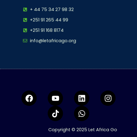
+ 44 75 34 27 98 32
+251 91 265 44 99
+251 91 168 8174
info@letafricago.org
F
Y
T
L
W
I
a
o
i
i
h
n
c
u
k
n
a
s
e
t
t
k
t
t
b
u
o
e
s
a
Copyright © 2025 Let Africa Go
o
b
k
d
a
g