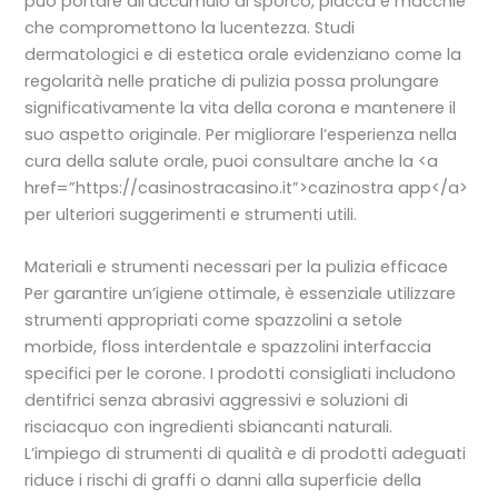
può portare all’accumulo di sporco, placca e macchie
che compromettono la lucentezza. Studi
dermatologici e di estetica orale evidenziano come la
regolarità nelle pratiche di pulizia possa prolungare
significativamente la vita della corona e mantenere il
suo aspetto originale. Per migliorare l’esperienza nella
cura della salute orale, puoi consultare anche la <a
href=”https://casinostracasino.it”>cazinostra app</a>
per ulteriori suggerimenti e strumenti utili.
Materiali e strumenti necessari per la pulizia efficace
Per garantire un’igiene ottimale, è essenziale utilizzare
strumenti appropriati come spazzolini a setole
morbide, floss interdentale e spazzolini interfaccia
specifici per le corone. I prodotti consigliati includono
dentifrici senza abrasivi aggressivi e soluzioni di
risciacquo con ingredienti sbiancanti naturali.
L’impiego di strumenti di qualità e di prodotti adeguati
riduce i rischi di graffi o danni alla superficie della