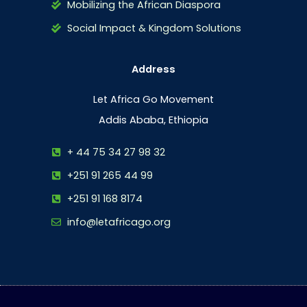
Mobilizing the African Diaspora
Social Impact & Kingdom Solutions
Address
Let Africa Go Movement
Addis Ababa, Ethiopia
+ 44 75 34 27 98 32
+251 91 265 44 99
+251 91 168 8174
info@letafricago.org