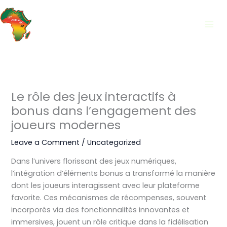
Skip
to
content
Le rôle des jeux interactifs à
bonus dans l’engagement des
joueurs modernes
Leave a Comment
/
Uncategorized
Dans l’univers florissant des jeux numériques,
l’intégration d’éléments bonus a transformé la manière
dont les joueurs interagissent avec leur plateforme
favorite. Ces mécanismes de récompenses, souvent
incorporés via des fonctionnalités innovantes et
immersives, jouent un rôle critique dans la fidélisation