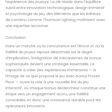
l’expérience des joueurs. La clé réside dans l’équilibre
subtil entre innovation technologique, design immersif
et psychologie du jeu, des éléments que les éditeurs
de contenu comme Thomson Lighting maîtrisent avec
une expertise reconnue.
Conclusion
Dans un marché où la concurrence est féroce et où la
fidélité du joueur repose désormais sur le degré
d’implication, l’intégration de mécanismes de bonus
sophistiqués devient une stratégie essentielle. La
capacité à créer des expériences immersives — à
l’image de ce que propose le jeu avec bonus Frozen
Floor — ouvre la voie à une nouvelle ère du jeu
interactif, où chaque bonus déclencheur constitue une
étape vers un engagement accru, une fidélité
consolidée, et donc une croissance durable pour les
opérateurs innovants.