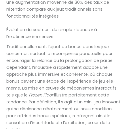
une augmentation moyenne de 30% des taux de
rétention comparé aux jeux traditionnels sans
fonctionnalités intégrées.
Évolution du secteur : du simple « bonus » à
l’expérience immersive
Traditionnellement, l’ajout de bonus dans les jeux
concernait surtout la récompense ponctuelle pour
encourager la relance ou la prolongation de partie.
Cependant, l’industrie a rapidement adopté une
approche plus immersive et cohérente, où chaque
bonus devient une étape de l’expérience de jeu elle-
même. La mise en œuvre de mécanismes interactifs
tels que le
Frozen Floor
illustre parfaitement cette
tendance. Par définition, il s’agit d’un mini-jeu innovant
qui se déclenche aléatoirement ou sous condition
pour offrir des bonus spéciaux, renforçant ainsi la
sensation d’incertitude et d’excitation, cœur de la