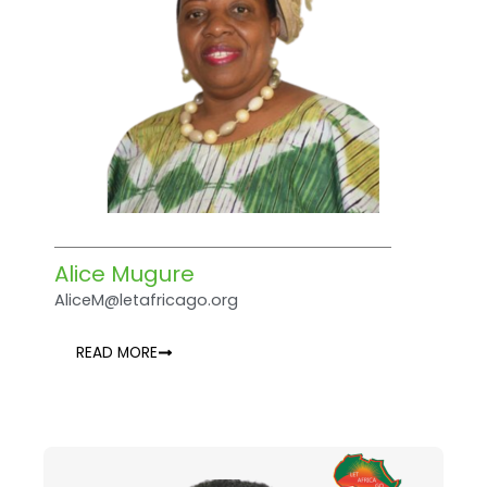
Alice Mugure
AliceM@letafricago.org
READ MORE