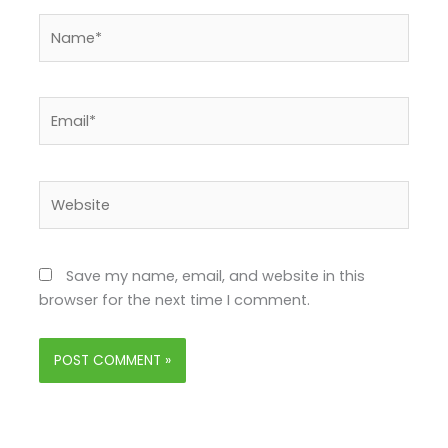
Name*
Email*
Website
Save my name, email, and website in this
browser for the next time I comment.