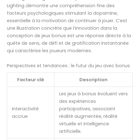
Lighting démontre une compréhension fine des
facteurs psychologiques stimulant la dopamine,
essentielle à la motivation de continuer à jouer. C’est
une illustration concrète que l’innovation dans la
conception de jeux bonus est une réponse directe à la
quête de sens, de défi et de gratification instantanée
qui caractérise les joueurs modernes.
Perspectives et tendances : le futur du jeu avec bonus
Facteur clé
Description
Les jeux à bonus évoluent vers
des expériences
Interactivité
participatives, associant
accrue
réalité augmentée, réalité
virtuelle et intelligence
artificielle.