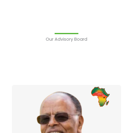
Our Advisory Board