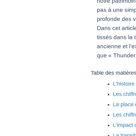
notre patrimoin
pas à une simp
profonde des v
Dans cet artic
tissés dans la t
ancienne et l’
que « Thunder 
Table des matière
L’histoire
Les chiffr
La place 
Les chiff
L’impact c
La transi