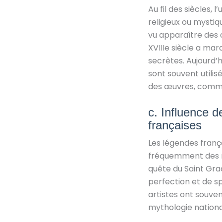
Au fil des siècles,
religieux ou mysti
vu apparaître des 
XVIIIe siècle a ma
secrètes. Aujourd’h
sont souvent utili
des œuvres, comme 
c. Influence d
françaises
Les légendes frança
fréquemment des n
quête du Saint Graal
perfection et de sp
artistes ont souve
mythologie national