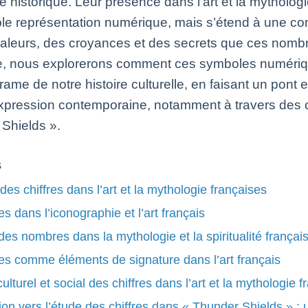
e historique. Leur présence dans l’art et la mythologi
le représentation numérique, mais s’étend à une c
aleurs, des croyances et des secrets que ces nombr
le, nous explorerons comment ces symboles numériq
rame de notre histoire culturelle, en faisant un pont en
expression contemporaine, notamment à travers des 
Shields ».
s
 des chiffres dans l’art et la mythologie françaises
es dans l’iconographie et l’art français
des nombres dans la mythologie et la spiritualité françai
res comme éléments de signature dans l’art français
ulturel et social des chiffres dans l’art et la mythologie 
tion vers l’étude des chiffres dans « Thunder Shields » 