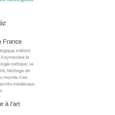
ie
n France
ologique, mêlant
 3 symbolise la
logie celtique. Le
nité, héritage de
 du monde. Ces
uscrits médiévaux
e.
e à l’art