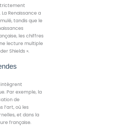
 strictement
. La Renaissance a
ulé, tandis que le
naissances
çaise, les chiffres
e lecture multiple
er Shields ».
gendes
 intègrent
. Par exemple, la
cation de
 l’art, où les
elles, et dans la
ure française.