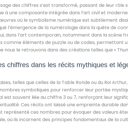
 l’usage des chiffres s’est transformé, passant de leur rôle
que à une composante intégrée dans l’art civil et moderne
œuvres où le symbolisme numérique est subtilement dissim
rqué l’émergence de la numérologie dans la quête de con
ui, dans l’art contemporain, notamment dans la scène fran
sés comme éléments de puzzle ou de codes, permettant un
nous le retrouvons dans des créations telles que « Thund
es chiffres dans les récits mythiques et lé
ises, telles que celles de la Table Ronde ou du Roi Arthur,
ombres symboliques pour renforcer leur portée mystique
 est souvent liée au chiffre 3 ou 7, renforçant leur signifi
iritualité. Ces récits ont laissé une empreinte durable dans
nt représenté ces nombres pour évoquer des valeurs étern
e, où ils incarnent des principes fondamentaux de la cult