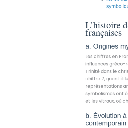
symboliq
L’histoire d
françaises
a. Origines m
Les chiffres en Fr
influences gréco-ro
Trinité dans le chri
chiffre 7, quant à l
représentations an
symbolismes ont ét
et les vitraux, où 
b. Évolution à 
contemporain