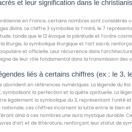
rés et leur signification dans le christiani
chrétienne en France, certains nombres sont considérés
s divins. Le chiffre 3 symbolise la Trinité, le 7 représent
tude, tandis que le 12 évoque la plénitude et l’ordre cos
a liturgie, la symbolique liturgique et l’art sacré, renfor
 populaire et officielle. Leur récurrence dans l’architecture
igne de leur rôle fondamental dans la transmission des v
gendes liés à certains chiffres (ex : le 3, le
s abondent en références numériques. La légende du Roi
7, symbolisant la perfection et la quête spirituelle. La lég
tre également la symbolique du 3, représentant l’unité et 
nationale, ces chiffres incarnent la lutte entre le bien et
férant ainsi à ces nombres une aura mystique durable. Ces
es d’art et de littérature, renforçant leur statut de sym