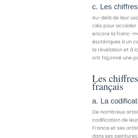
c. Les chiffre
Au-delà de leur us
clés pour accéder 
encore la franc-m
ésotériques à un cer
la révélation et à
ont façonné une par
Les chiffre
français
a. La codific
De nombreux artist
codification de leu
France et ses arti
dans ses peintures