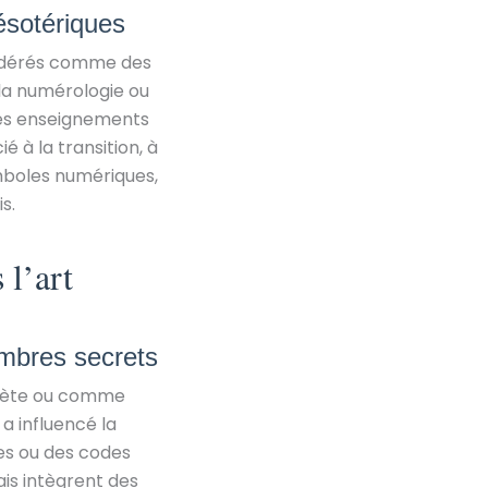
ésotériques
sidérés comme des
la numérologie ou
des enseignements
é à la transition, à
ymboles numériques,
s.
 l’art
ombres secrets
ecrète ou comme
 a influencé la
ges ou des codes
is intègrent des