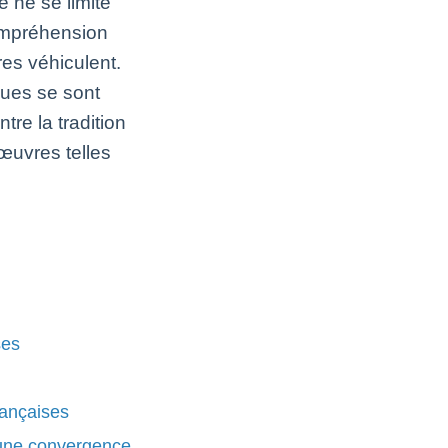
e ne se limite
ompréhension
es véhiculent.
ues se sont
tre la tradition
œuvres telles
ses
françaises
: une convergence