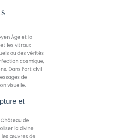
is
oyen Âge et la
t les vitraux
els ou des vérités
erfection cosmique,
. Dans l’art civil
messages de
n visuelle.
pture et
e Château de
liser la divine
e les œuvres de