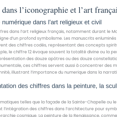
 dans l’iconographie et l’art frança
numérique dans l’art religieux et civil
hiffres dans l’art religieux français, notamment durant le M
gne d’un profond symbolisme. Les manuscrits enluminés e
nt des chiffres codés, représentant des concepts spiritu
e, le chiffre 12 évoque souvent la totalité divine ou la p
ésentation des douze apôtres ou des douze constellations
numentale, ces chiffres servent aussi à concentrer des 
nité, illustrant l’importance du numerique dans la narratio
tation des chiffres dans la peinture, la scul
tiques telles que la façade de la Sainte-Chapelle ou l
 l’intégration des chiffres dans l’architecture pour symbo
iérarchie cosmique. La peinture de la Renaissance, comm