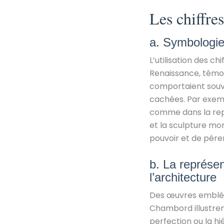
Les chiffres
a. Symbologie 
L’utilisation des c
Renaissance, témoi
comportaient souve
cachées. Par exempl
comme dans la repr
et la sculpture mo
pouvoir et de péren
b. La représen
l’architecture
Des œuvres embléma
Chambord illustrent
perfection ou la h