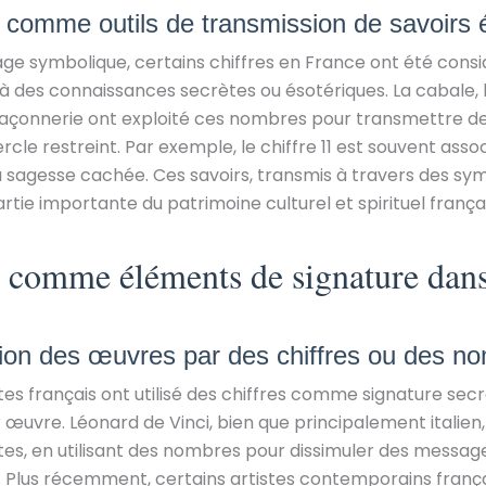
s comme outils de transmission de savoirs 
age symbolique, certains chiffres en France ont été con
à des connaissances secrètes ou ésotériques. La cabale, 
açonnerie ont exploité ces nombres pour transmettre 
cle restreint. Par exemple, le chiffre 11 est souvent associ
 la sagesse cachée. Ces savoirs, transmis à travers des s
tie importante du patrimoine culturel et spirituel françai
s comme éléments de signature dans
ation des œuvres par des chiffres ou des n
es français ont utilisé des chiffres comme signature s
r œuvre. Léonard de Vinci, bien que principalement italien,
stes, en utilisant des nombres pour dissimuler des messa
. Plus récemment, certains artistes contemporains frança