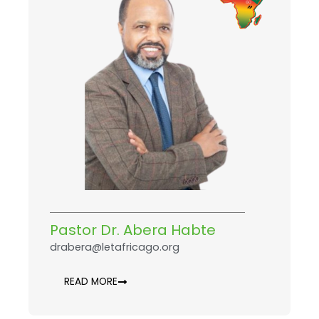
Pastor Dr. Abera Habte
drabera@letafricago.org
READ MORE