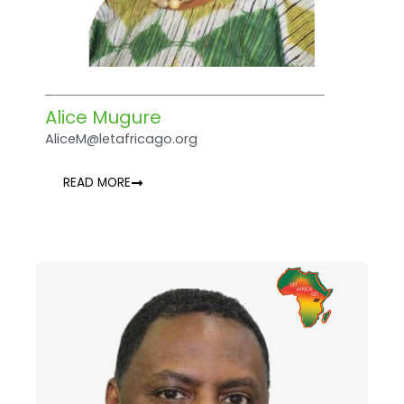
Alice Mugure
AliceM@letafricago.org
READ MORE