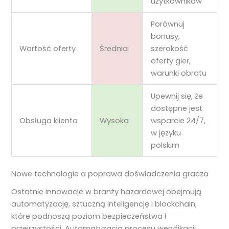
użytkowników
Porównuj
bonusy,
Wartość oferty
Średnia
szerokość
oferty gier,
warunki obrotu
Upewnij się, że
dostępne jest
Obsługa klienta
Wysoka
wsparcie 24/7,
w języku
polskim
Nowe technologie a poprawa doświadczenia gracza
Ostatnie innowacje w branży hazardowej obejmują
automatyzację, sztuczną inteligencję i blockchain,
które podnoszą poziom bezpieczeństwa i
przejrzystości. Automatyzacja procesu weryfikacji