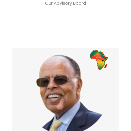
Our Advisory Board