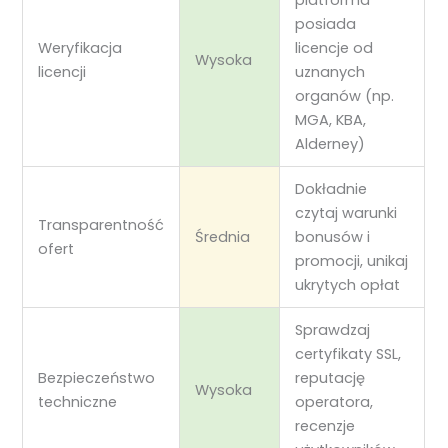
posiada
Weryfikacja
licencje od
Wysoka
licencji
uznanych
organów (np.
MGA, KBA,
Alderney)
Dokładnie
czytaj warunki
Transparentność
Średnia
bonusów i
ofert
promocji, unikaj
ukrytych opłat
Sprawdzaj
certyfikaty SSL,
Bezpieczeństwo
reputację
Wysoka
techniczne
operatora,
recenzje