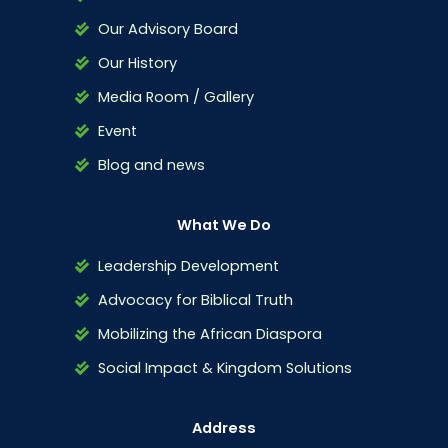
Our Advisory Board
Our History
Media Room / Gallery
Event
Blog and news
What We Do
Leadership Development
Advocacy for Biblical Truth
Mobilizing the African Diaspora
Social Impact & Kingdom Solutions
Address