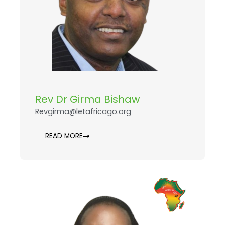
Rev Dr Girma Bishaw
Revgirma@letafricago.org
READ MORE