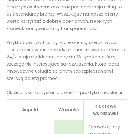
przejrzystości warunków oraz personalizacja usług to
dziś standardy branży. Wyszukując najlepsze oferty,
warto korzystać z dobrze ocenianych, rzetelnych
źródeł, które gwarantują transparentność.
Przykładowo, platformy, które oferują szeroki wybór
gier, zróżnicowane metody płatności i wsparcie klienta
24/7, stają się liderami na rynku. W tym kontekście,
szczególnie interesujące są rozwiązania, które łączą
innowacyjne usługi z solidnym zabezpieczeniem i
szeroką paletą promocji.
Okoliczności korzystania z ofert – praktyka i regulacje
Kluczowe
Aspekt
Ważność
wskazówki
Sprawdzaj, czy
platforma