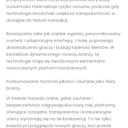
tożsamości minimalizuje ryzyko oszustw, podczas gdy
technologia blockchain zwiększa transparentność w
dostępie do historii transakcji.
Rozwiązania takie jak szybkie wypłaty, personalizowany
content i adaptacyjne interfejsy, z kolei, poprawiają
doświadczenia graczy i budują lojalność klientów. W
kontekście dynamicznego rozwoju branży, te
technologie stają się nieodzowymi elementami
nowoczesnych platform hazardowych.
Podsumowanie: Kontrola jakości i zaufanie jako filary
branży
W świecie hazardu online, gdzie zaufanie i
bezpieczeństwo odgrywają kluczową rolę, platformy
oferujące rozsądne, transparentne i konkurencyjne
oferty wyróżniają się na tle konkurencji. To nie tylko
kwestia przyciągnięcia nowych graczy, lecz przede