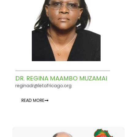
DR. REGINA MAAMBO MUZAMAI
reginadr@letafricago.org
READ MORE