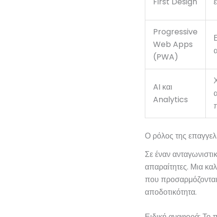
First Design
Progressive
Web Apps
(PWA)
AI και
Analytics
Ο ρόλος της επαγγελ
Σε έναν ανταγωνιστι
απαραίτητες. Μια κα
που προσαρμόζονται 
αποδοτικότητα.
Ειδική αναφορά: Το 