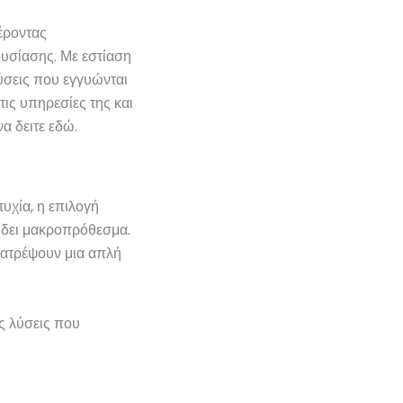
έροντας
υσίασης. Με εστίαση
λύσεις που εγγυώνται
τις υπηρεσίες της και
α δειτε εδώ.
υχία, η επιλογή
ίδει μακροπρόθεσμα.
τατρέψουν μια απλή
ις λύσεις που