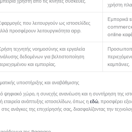
εμπειρία χρήστη από τις κινητές συσκευές.
χρήστη πλα
Εμπορικά si
Εφαρμογές που λειτουργούν ως ιστοσελίδες
commerce,
αλλά προσφέρουν λειτουργικότητα app.
online καφέ
Χρήση τεχνητής νοημοσύνης και εργαλεία
Προσωποπ
ανάλυσης δεδομένων για βελτιστοποίηση
περιεχόμεν
περιεχομένου και εμπειρίας.
καμπάνιες.
ματικής υποστήριξης και αναβάθμισης
κό ψηφιακό χώρο, η συνεχής ανανέωση και η συντήρηση της ιστο
λή εταιρεία ανάπτυξης ιστοσελίδων, όπως η
εδώ
, προσφέρει εξε
στις ανάγκες της επιχείρησής σας, διασφαλίζοντας την τεχνολο
παράδειγμα της Ragnaro