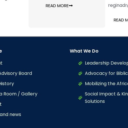
reginadr
READ MORE
READ 
e
What We Do
t
Leadership Devel
Advisory Board
Advocacy for Biblic
History
Mobilizing the Afri
a Room / Gallery
Social Impact & K
Solutions
t
 and news