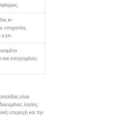
τφόρμες.
te, e-
 υπηρεσίες
 κ.λπ.
οιημένο
ο και στοχευμένες
σελίδας είναι
ιδικευμένες λύσεις
γική υπεροχή και την