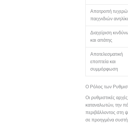
Αποτροπή τυχερώ
παιχνιδιών ανηλί
Διαχείριση κινδύν
και απάτης
Αποτελεσματική
εποπτεία και
συμμόρφωση
Ο Ρόλος των Ρυθμισ
Οι ρυθμιστικές αρχέ
καταναλωτών, την πά
περιβάλλοντος στη ψη
σε προηγμένα συστήμ