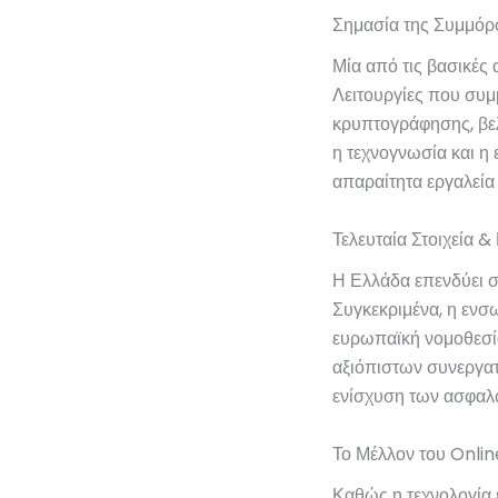
Σημασία της Συμμόρ
Μία από τις βασικές 
Λειτουργίες που συμ
κρυπτογράφησης, βελ
η τεχνογνωσία και η
απαραίτητα εργαλεία
Τελευταία Στοιχεία &
Η Ελλάδα επενδύει 
Συγκεκριμένα, η ενσ
ευρωπαϊκή νομοθεσία
αξιόπιστων συνεργα
ενίσχυση των ασφαλώ
Το Μέλλον του Onli
Καθώς η τεχνολογία 