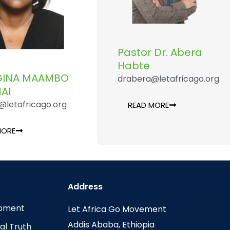
Pastor Dr. Abera
Habte
EGINA MAAMBO
drabera@letafricago.org
AI
@letafricago.org
READ MORE
MORE
Address
opment
Let Africa Go Movement
Addis Ababa, Ethiopia
al Truth