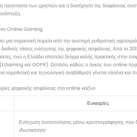
 η προστασία των χρηστών και η διατήρηση της διαφάνειας συσ
 ανάπτυξη.
στον Online Gaming
σει μια σημαντική πορεία από την αυστηρή ρυθμιστική χαρτογρά
διεθνείς τάσεις ενίσχυσης της ψηφιακής ασφάλειας. Από το 201
κτες, ενώ η Ελλάδα αποτελεί δείγμα καλής πρακτικής στην εναρ
 (EGaming και GDPR). Ωστόσο, καθώς ο όγκος των online τυχ
για νομοθετική και τεχνολογική αναβάθμιση γίνεται ολοένα και πι
ιρίες ψηφιακής ασφάλειας στα online καζίνο
Ευκαιρίες
Ενίσχυση πιστοποίησης μέσω κρυπτογράφησης που δι
ιδιωτικότητα