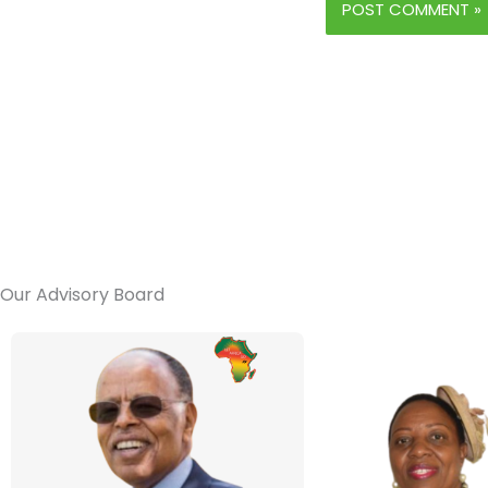
Our Advisory Board