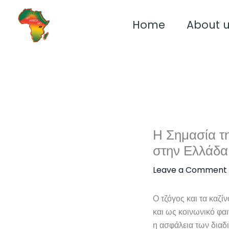
Skip
to
Home
About 
content
Η Σημασία τ
στην Ελλάδα
Leave a Comment
Ο τζόγος και τα καζ
και ως κοινωνικό φαι
η ασφάλεια των διαδ