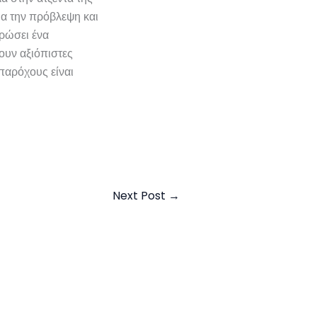
ια την πρόβλεψη και
ρώσει ένα
ουν αξιόπιστες
παρόχους είναι
Next Post
→