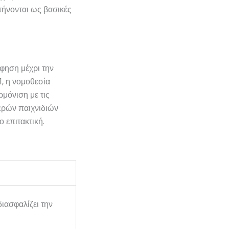
τήνονται ως βασικές
φηση μέχρι την
1, η νομοθεσία
μόνιση με τις
ερών παιχνιδιών
ο επιτακτική.
ασφαλίζει την