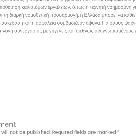
 υιοθέτηση καινοτόμων εργαλείων, όπως η τεχνητή νοημοσύνη γ
ι τη διαρκή νομοθετική προσαρμογή, η Ελλάδα μπορεί να καθιε
ιασκέδαση και η ασφάλεια συμβαδίζουν άψογα. Για όσους ψάχν
επιλογή συνεργασίας με γηγενείς και διεθνώς αναγνωρισμένους 
ment
will not be published.
Required fields are marked
*