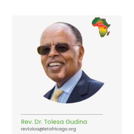
Rev. Dr. Tolesa Gudina
revtoloa@letafricago.org