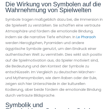
Die Wirkung von Symbolen auf die
Wahrnehmung von Spielwelten
Symbole tragen maßgeblich dazu bei, die Immersion in
die Spielwelt zu verstärken. Sie schaffen eine vertraute
Atmosphäre und fördern die emotionale Bindung,
indem sie die narrative Tiefe erhöhen. In
Le Pharaoh
werden Hieroglyphen, Pyramiden und andere
ägyptische Symbole genutzt, um den Eindruck einer
authentischen Welt zu vermitteln. Dies wirkt sich positiv
auf die Spielmotivation aus, da Spieler motiviert sind,
die Bedeutung und den Kontext der Symbole zu
entschlüsseln. Im Vergleich zu deutschen Märchen-
und Mythensymbolen, wie dem Raben oder der Eule,
zeigen sich hier Unterschiede in der kulturellen
Kodierung, aber beide fördern die emotionale Bindung
durch vertraute Bildsprache.
Symbolik und