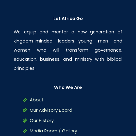
Let Africa Go
We equip and mentor a new generation of
kingdom-minded leaders—young men and
women who will transform governance,
education, business, and ministry with biblical
principles.
Who We Are
About
Our Advisory Board
Our History
Media Room / Gallery