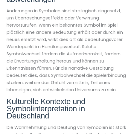
Änderungen in Symbolen sind strategisch eingesetzt,
um Überraschungseffekte oder Verwirrung
hervorzurufen. Wenn ein bekanntes Symbol im Spiel
plötzlich eine andere Bedeutung erhält oder durch ein
neues ersetzt wird, wirkt dies oft als bedeutungsvoller
Wendepunkt im Handlungsverlauf. Solche
Symbolwechsel fördern die Aufmerksamkeit, fordern
die Erwartungshaltung heraus und können zu
Erkenntnissen führen. Für die narrative Gestaltung
bedeutet dies, dass Symbolwechsel die Spielerbindung
stärken, weil sie das Gefühl vermitteln, Teil eines
lebendigen, sich entwickelnden Universums zu sein.
Kulturelle Kontexte und
Symbolinterpretation in
Deutschland
Die Wahrnehmung und Deutung von Symbolen ist stark