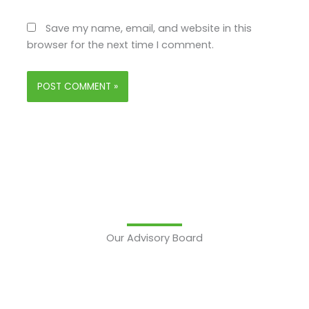
Save my name, email, and website in this
browser for the next time I comment.
Our Advisory Board