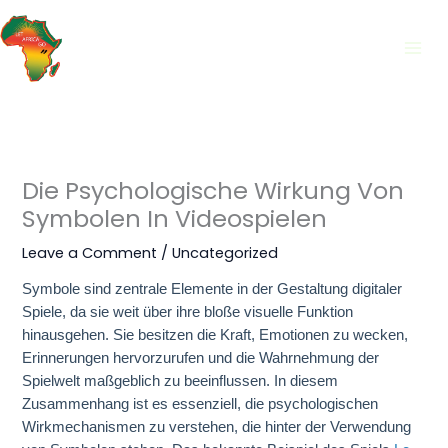
Skip
to
content
Die Psychologische Wirkung Von
Symbolen In Videospielen
Leave a Comment
/
Uncategorized
Symbole sind zentrale Elemente in der Gestaltung digitaler
Spiele, da sie weit über ihre bloße visuelle Funktion
hinausgehen. Sie besitzen die Kraft, Emotionen zu wecken,
Erinnerungen hervorzurufen und die Wahrnehmung der
Spielwelt maßgeblich zu beeinflussen. In diesem
Zusammenhang ist es essenziell, die psychologischen
Wirkmechanismen zu verstehen, die hinter der Verwendung