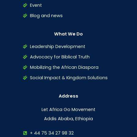
Event
Blog and news
What We Do
Leadership Development
Advocacy for Biblical Truth
Mobilizing the African Diaspora
Social Impact & Kingdom Solutions
Address
Let Africa Go Movement
Addis Ababa, Ethiopia
+ 44 75 34 27 98 32