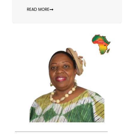
READ MORE