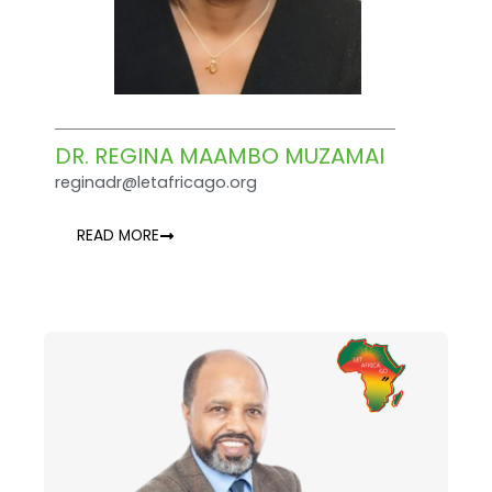
DR. REGINA MAAMBO MUZAMAI
reginadr@letafricago.org
READ MORE