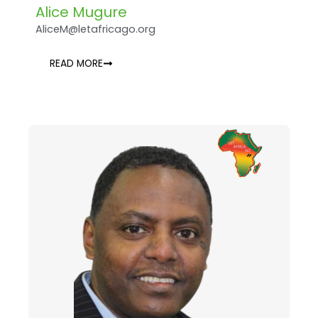
Alice Mugure
AliceM@letafricago.org
READ MORE