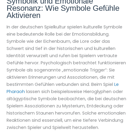
Symbolik und Emotionale
Resonanz: Wie Symbole Gefühle
Aktivieren
In der deutschen Spielkultur spielen kulturelle Symbole
eine bedeutende Rolle bei der Emotionsbildung.
Symbole wie der Eichenbaum, die Lore oder das
Schwert sind tief in der historischen und kulturellen
Identität verwurzelt und rufen bei Spielern vertraute
Gefühle hervor. Psychologisch betrachtet funktionieren
Symbole als sogenannte „emotionale Trigger“: Sie
aktivieren Erinnerungen und Assoziationen, die mit
bestimmten Gefühlen verbunden sind. Beim Spiel
Le
Pharaoh
lassen sich beispielsweise Hieroglyphen oder
altägyptische Symbole beobachten, die bei deutschen
Spielern Assoziationen zu Mysterium, Entdeckung oder
historischem Staunen hervorrufen. Solche emotionalen
Reaktionen sind essenziell, um eine tiefere Verbindung
zwischen Spieler und Spielwelt herzustellen.