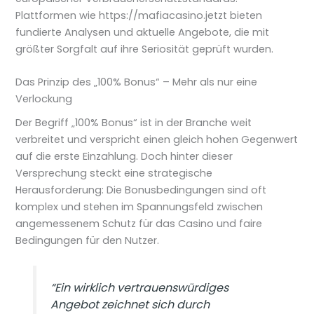
Plattformen wie https://mafiacasino.jetzt bieten
fundierte Analysen und aktuelle Angebote, die mit
größter Sorgfalt auf ihre Seriosität geprüft wurden.
Das Prinzip des „100% Bonus“ – Mehr als nur eine
Verlockung
Der Begriff „100% Bonus“ ist in der Branche weit
verbreitet und verspricht einen gleich hohen Gegenwert
auf die erste Einzahlung. Doch hinter dieser
Versprechung steckt eine strategische
Herausforderung: Die Bonusbedingungen sind oft
komplex und stehen im Spannungsfeld zwischen
angemessenem Schutz für das Casino und faire
Bedingungen für den Nutzer.
“Ein wirklich vertrauenswürdiges
Angebot zeichnet sich durch