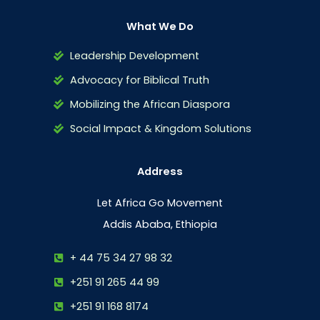
What We Do
Leadership Development
Advocacy for Biblical Truth
Mobilizing the African Diaspora
Social Impact & Kingdom Solutions
Address
Let Africa Go Movement
Addis Ababa, Ethiopia
+ 44 75 34 27 98 32
+251 91 265 44 99
+251 91 168 8174