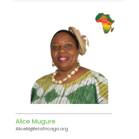
Alice Mugure
AliceM@letafricago.org