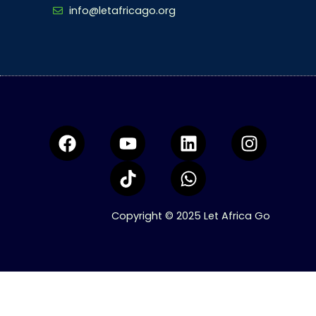
info@letafricago.org
F
Y
T
L
W
I
a
o
i
i
h
n
c
u
k
n
a
s
e
t
t
k
t
t
b
u
o
e
s
a
Copyright © 2025 Let Africa Go
o
b
k
d
a
g
o
e
i
p
r
k
n
p
a
m