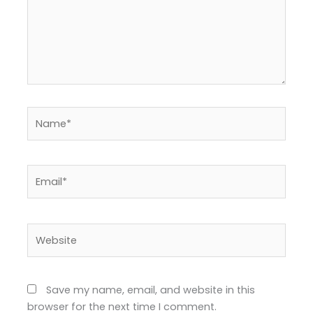
Name*
Email*
Website
Save my name, email, and website in this
browser for the next time I comment.