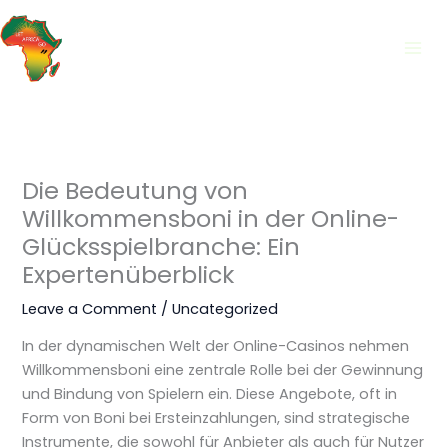
Skip
to
content
Die Bedeutung von
Willkommensboni in der Online-
Glücksspielbranche: Ein
Expertenüberblick
Leave a Comment
/
Uncategorized
In der dynamischen Welt der Online-Casinos nehmen
Willkommensboni eine zentrale Rolle bei der Gewinnung
und Bindung von Spielern ein. Diese Angebote, oft in
Form von Boni bei Ersteinzahlungen, sind strategische
Instrumente, die sowohl für Anbieter als auch für Nutzer