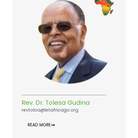
Rev. Dr. Tolesa Gudina
revtoloa@letafricago.org
READ MORE