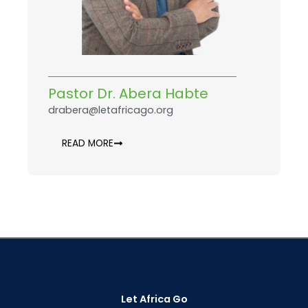
Pastor Dr. Abera Habte
drabera@letafricago.org
READ MORE
Let Africa Go