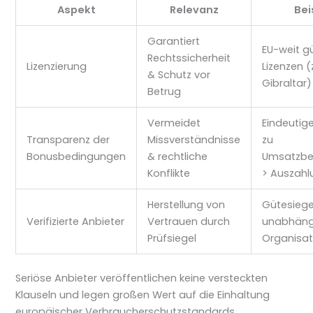
Aspekt
Relevanz
Bei
Garantiert
EU-weit gü
Rechtssicherheit
Lizenzierung
Lizenzen (
& Schutz vor
Gibraltar)
Betrug
Vermeidet
Eindeuti
Transparenz der
Missverständnisse
zu
Bonusbedingungen
& rechtliche
Umsatzbe
Konflikte
> Auszahl
Herstellung von
Gütesiege
Verifizierte Anbieter
Vertrauen durch
unabhäng
Prüfsiegel
Organisat
Seriöse Anbieter veröffentlichen keine versteckten
Klauseln und legen großen Wert auf die Einhaltung
europäischer Verbraucherschutzstandards.