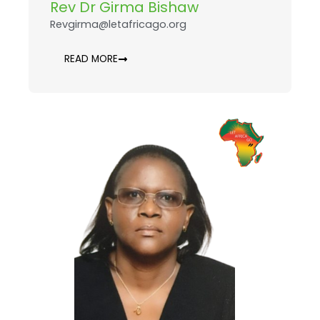
Rev Dr Girma Bishaw
Revgirma@letafricago.org
READ MORE