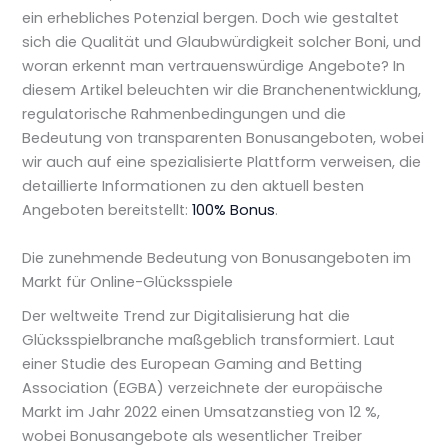
ein erhebliches Potenzial bergen. Doch wie gestaltet
sich die Qualität und Glaubwürdigkeit solcher Boni, und
woran erkennt man vertrauenswürdige Angebote? In
diesem Artikel beleuchten wir die Branchenentwicklung,
regulatorische Rahmenbedingungen und die
Bedeutung von transparenten Bonusangeboten, wobei
wir auch auf eine spezialisierte Plattform verweisen, die
detaillierte Informationen zu den aktuell besten
Angeboten bereitstellt:
100% Bonus
.
Die zunehmende Bedeutung von Bonusangeboten im
Markt für Online-Glücksspiele
Der weltweite Trend zur Digitalisierung hat die
Glücksspielbranche maßgeblich transformiert. Laut
einer Studie des European Gaming and Betting
Association (EGBA) verzeichnete der europäische
Markt im Jahr 2022 einen Umsatzanstieg von 12 %,
wobei Bonusangebote als wesentlicher Treiber